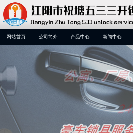
网站首页
公司简介
产品中心
新闻中心