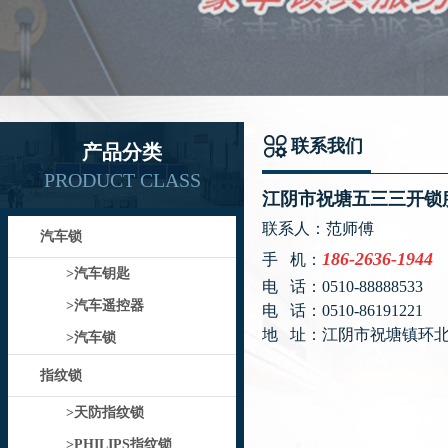
联系我们
产品分类
PRODUCT CLASS
江阴市祝塘五三三开锁
联系人：范师傅
汽车锁
186-2636-1944
手 机：
>汽车钥匙
电
话：0510-88888533
>汽车遥控器
电 话：0510-86191221
地
址：江阴市祝塘镇环
>汽车锁
指纹锁
>天防指纹锁
>PHILIPS指纹锁